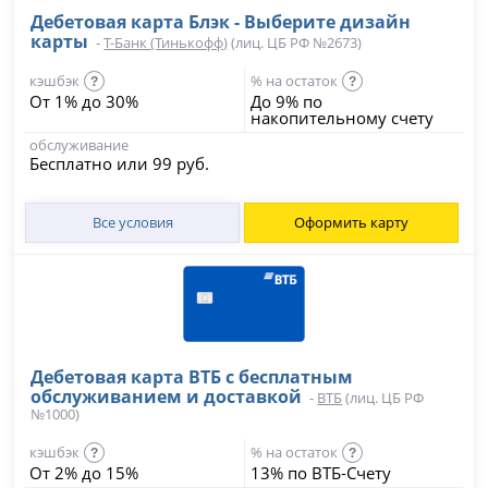
Дебетовая карта Блэк - Выберите дизайн
карты
-
Т-Банк (Тинькофф)
(лиц. ЦБ РФ №2673)
кэшбэк
% на остаток
?
?
От 1% до 30%
До 9% по
накопительному счету
обслуживание
Бесплатно или 99 руб.
Все условия
Оформить карту
Дебетовая карта ВТБ с бесплатным
обслуживанием и доставкой
-
ВТБ
(лиц. ЦБ РФ
№1000)
кэшбэк
% на остаток
?
?
От 2% до 15%
13% по ВТБ-Счету