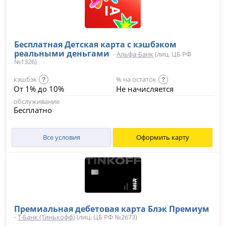
Бесплатная Детская карта с кэшбэком
реальными деньгами
-
Альфа-Банк
(лиц. ЦБ РФ
№1326)
кэшбэк
% на остаток
?
?
От 1% до 10%
Не начисляется
обслуживание
Бесплатно
Все условия
Оформить карту
Премиальная дебетовая карта Блэк Премиум
-
Т-Банк (Тинькофф)
(лиц. ЦБ РФ №2673)