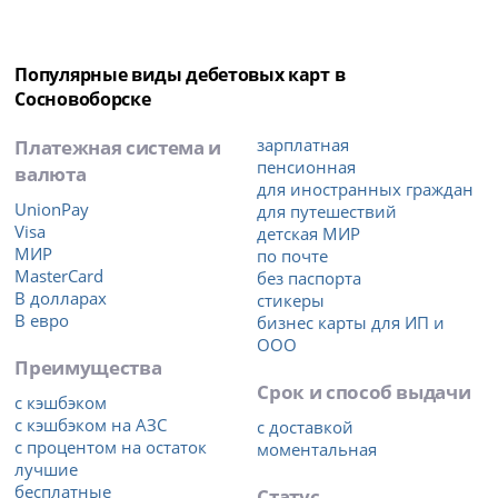
Популярные виды дебетовых карт в
Сосновоборске
Платежная система и
зарплатная
пенсионная
валюта
для иностранных граждан
UnionPay
для путешествий
Visa
детская МИР
МИР
по почте
MasterCard
без паспорта
В долларах
стикеры
В евро
бизнес карты для ИП и
ООО
Преимущества
Срок и способ выдачи
с кэшбэком
с кэшбэком на АЗС
с доставкой
с процентом на остаток
моментальная
лучшие
бесплатные
Статус