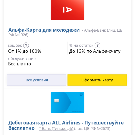
Альфа-Карта для молодежи
-
Альфа-Банк
(лиц. ЦБ
РФ №1326)
кэшбэк
% на остаток
?
?
От 1% до 100%
До 13% по Альфа-счету
обслуживание
Бесплатно
Все условия
Оформить карту
Дебетовая карта ALL Airlines - Путешествуйте
бесплатно
-
Т-Банк (Тинькофф)
(лиц. ЦБ РФ №2673)