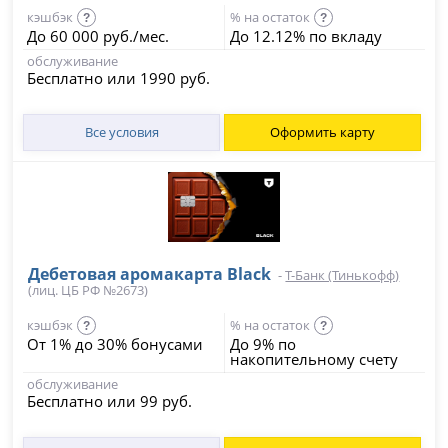
кэшбэк
% на остаток
?
?
До 60 000 руб./мес.
До 12.12% по вкладу
обслуживание
Бесплатно или 1990 руб.
Все условия
Оформить карту
Дебетовая аромакарта Black
-
Т-Банк (Тинькофф)
(лиц. ЦБ РФ №2673)
кэшбэк
% на остаток
?
?
От 1% до 30% бонусами
До 9% по
накопительному счету
обслуживание
Бесплатно или 99 руб.