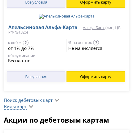
Все условия
Оформить карту
Апельсиновая Альфа-Карта
-
Альфа-Банк
(лиц. ЦБ
РФ №1326)
кэшбэк
% на остаток
?
?
от 1% до 7%
Не начисляется
обслуживание
Бесплатно
Все условия
Оформить карту
Поиск дебетовых карт
Виды карт
Акции по дебетовым картам