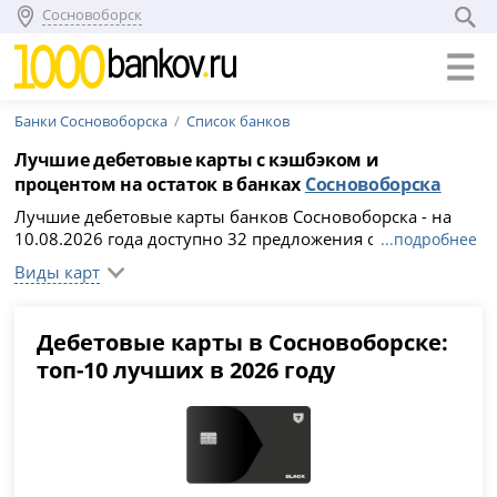
Сосновоборск
Банки Сосновоборска
Список банков
Лучшие дебетовые карты с кэшбэком и
процентом на остаток в банках
Сосновоборска
Лучшие дебетовые карты банков Сосновоборска - на
10.08.2026 года доступно 32 предложения онлайн.
...подробнее
Банки Сосновоборска предлагают бесплатное
Виды карт
обслуживание и доставку карт до дома, кэшбэк и
начисление процентов на остаток. Чтобы заказать
дебетовую карту, сравните условия, подберите
Дебетовые карты в Сосновоборске:
выгодный вариант и заполните анкету на официальном
топ-10 лучших в 2026 году
сайте кредитного учреждения.