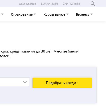
USD 82.1665
EUR 94.8366
CNY 12.1655
и
Страхование
Курсы валют
Бизнесу
 срок кредитования до 30 лет. Многие банки
телей.
Подобрать кредит