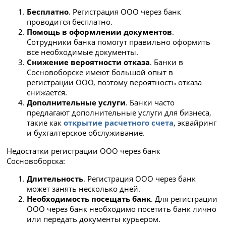
Заявление на УСН, если требуется
Бесплатно
. Регистрация ООО через банк
Информация о платежах, снятии и пополнении
проводится бесплатно.
счета, переводах для ООО представлена для
Помощь в оформлении документов
.
тарифа РКО "На старте"
Сотрудники банка помогут правильно оформить
Обслуживание 3 месяца бесплатно, балее
все необходимые документы.
бесплатно при обороте от 10 000 рублей в
Снижение вероятности отказа
. Банки в
месяц, иначе 490 руб.
Сосновоборске имеют большой опыт в
5 бесплатных платежей в рублях
регистрации ООО, поэтому вероятность отказа
ежемесячно
снижается.
Сервис подготовки декларации -
Дополнительные услуги
. Банки часто
бесплатная декларация за 7 минут
предлагают дополнительные услуги для бизнеса,
Удобная мобильная бухгалтерия для ИП
такие как
открытие расчетного счета
, эквайринг
Возможность проведения платежей в
и бухгалтерское обслуживание.
послеоперационное время
Бесплатный интернет и мобильный банк
Недостатки регистрации ООО через банк
Бесплатное SMS-информирование по
расчетному счету
Сосновоборска:
Бесплатно виртуальная карта для бизнеса
Длительность
. Регистрация ООО через банк
Кэшбэк до 2,5% по бизнес-карте
Бесплатный выпуск КЭП для бизнеса
может занять несколько дней.
Необходимость посещать банк
. Для регистрации
ООО через банк необходимо посетить банк лично
или передать документы курьером.