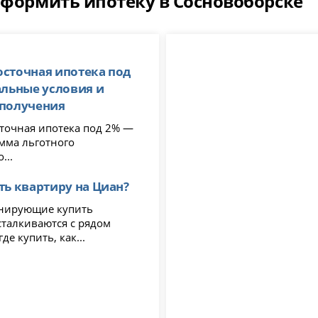
оформить ипотеку в Сосновоборске
сточная ипотека под
альные условия и
 получения
очная ипотека под 2% —
амма льготного
...
ть квартиру на Циан?
нирующие купить
сталкиваются с рядом
де купить, как...