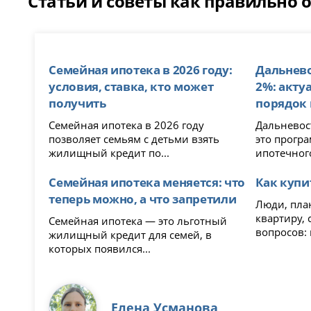
Статьи и советы как правильно 
Семейная ипотека в 2026 году:
Дальнево
условия, ставка, кто может
2%: акту
получить
порядок
Семейная ипотека в 2026 году
Дальневост
позволяет семьям с детьми взять
это прогр
жилищный кредит по...
ипотечного
Семейная ипотека меняется: что
Как купи
теперь можно, а что запретили
Люди, пла
квартиру, 
Семейная ипотека — это льготный
вопросов: г
жилищный кредит для семей, в
которых появился...
Елена Усманова