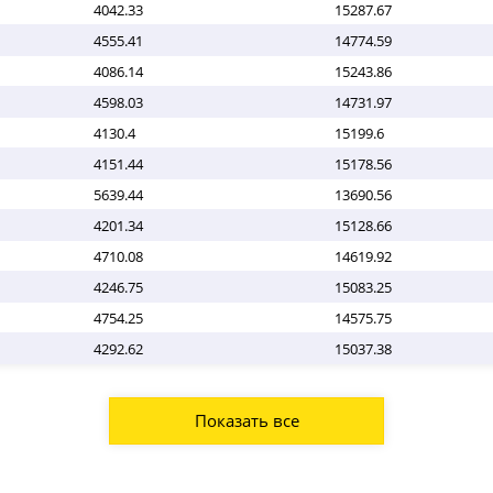
4042.33
15287.67
4555.41
14774.59
4086.14
15243.86
4598.03
14731.97
4130.4
15199.6
4151.44
15178.56
5639.44
13690.56
4201.34
15128.66
4710.08
14619.92
4246.75
15083.25
4754.25
14575.75
4292.62
15037.38
Показать все