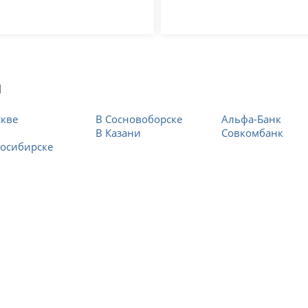
ы
скве
В Сосновоборске
Альфа-Банк
В Казани
Совкомбанк
осибирске