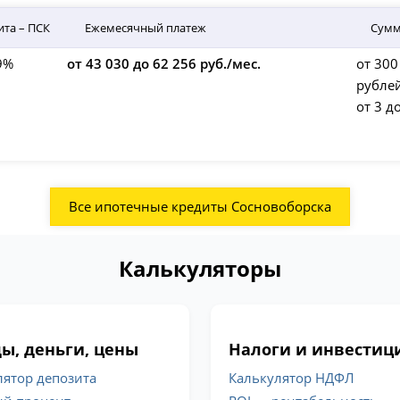
ита – ПСК
Ежемесячный платеж
Сумм
9%
от 43 030 до 62 256 руб./мес.
от 300
рубле
от 3 д
Все ипотечные кредиты Сосновоборска
Калькуляторы
ы, деньги, цены
Налоги и инвестиц
лятор депозита
Калькулятор НДФЛ