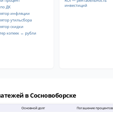
й процент
ROI — рентабельность
инвестиций
 по ДК
лятор инфляции
лятор утильсбора
лятор скидки
тер копеек ↔ рубли
латежей в Сосновоборске
Основной долг
Погашение процентов