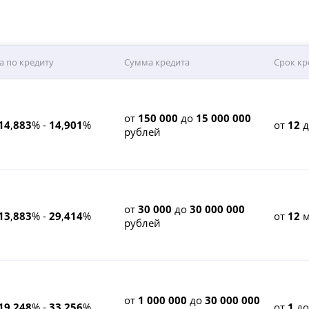
а по кредиту
Сумма кредита
Срок кр
от
150 000
до
15 000 000
14
,
883
% -
14
,
901
%
от
12
рублей
от
30 000
до
30 000 000
13
,
883
% -
29
,
414
%
от
12
м
рублей
от
1 000 000
до
30 000 000
19
,
248
% -
33
,
256
%
от
1
д