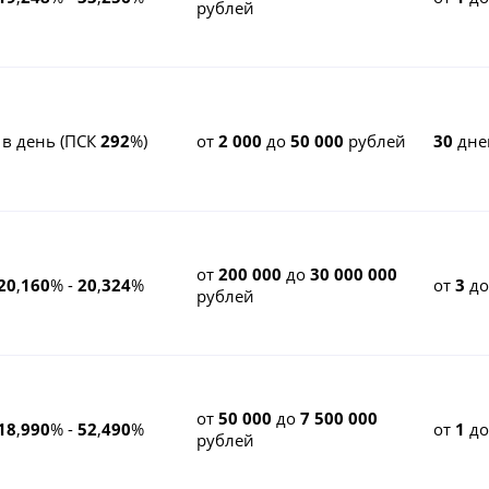
рублей
 в день (ПСК
292
%)
от
2 000
до
50 000
рублей
30
дне
от
200 000
до
30 000 000
20
,
160
% -
20
,
324
%
от
3
д
рублей
от
50 000
до
7 500 000
18
,
990
% -
52
,
490
%
от
1
д
рублей