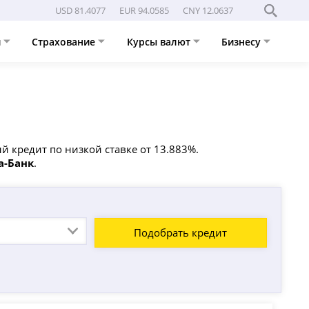
USD 81.4077
EUR 94.0585
CNY 12.0637
и
Страхование
Курсы валют
Бизнесу
 кредит по низкой ставке от 13.883%.
а-Банк
.
Подобрать кредит