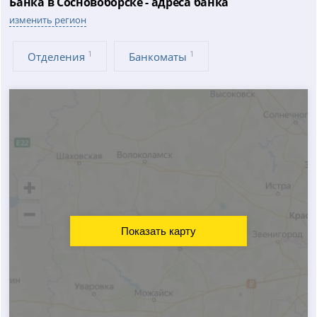
Банка в Сосновоборске - адреса банка
изменить регион
1
1
Отделения
Банкоматы
Показать карту