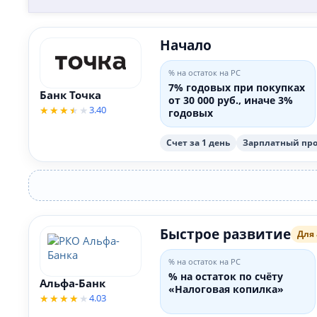
Начало
% на остаток на РС
7% годовых при покупках
Банк Точка
от 30 000 руб., иначе 3%
3.40
годовых
Счет за 1 день
Зарплатный прое
Быстрое развитие
Для
% на остаток на РС
% на остаток по счёту
Альфа-Банк
«Налоговая копилка»
4.03