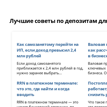
Лучшие советы по депозитам для
Как самозанятому перейти на
Валовая 
ИП, если доход превысил 2,4
как расс
млн рублей
в бизнес
Если доход самозанятого
Валовая п
приближается к 2,4 млн рублей в год,
ключевых 
нужно заранее выбрать...
бизнеса. О
RRN в платежном терминале:
Постоплат
что это, где найти и когда
работает
вводить
снизить 
RRN в платежном терминале — это
Что такое постоп
номер банковской операции, по
это порядо