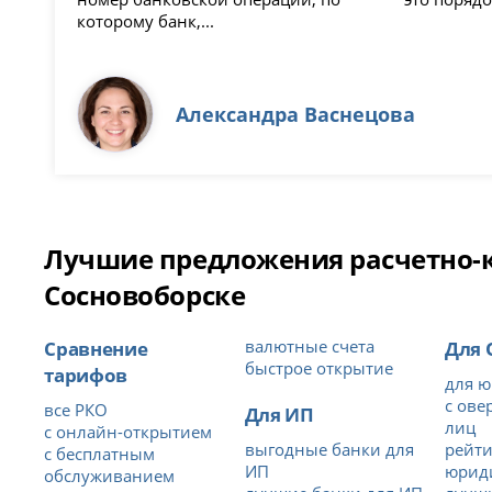
которому банк,...
Александра Васнецова
Лучшие предложения расчетно-ка
Сосновоборске
Сравнение
валютные счета
Для
быстрое открытие
тарифов
для ю
с ове
все РКО
Для ИП
лиц
с онлайн-открытием
выгодные банки для
рейти
с бесплатным
ИП
юрид
обслуживанием