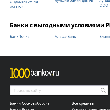
лучшие банки для ИП
лучши
с процентом на
ООО
остаток
Банки с выгодными условиями РК
Банк Точка
Альфа-Банк
Бланк
Банки Сосновоборска
Все кредиты
Банки России
Кредиты наличным