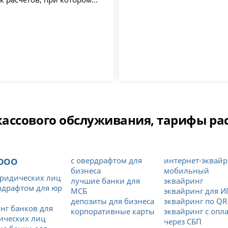
ссового обслуживания, тарифы расч
 ООО
с овердрафтом для
интернет-эквайр
бизнеса
мобильный
ридических лиц
лучшие банки для
эквайринг
рдрафтом для юр
МСБ
эквайринг для И
депозиты для бизнеса
эквайринг по QR
нг банков для
корпоративные карты
эквайринг с опл
ических лиц
через СБП