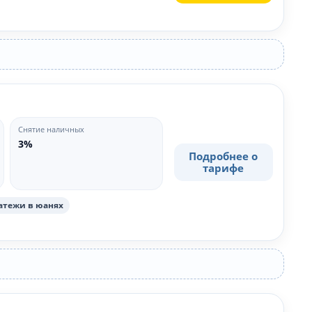
Снятие наличных
3%
Подробнее о
тарифе
атежи в юанях