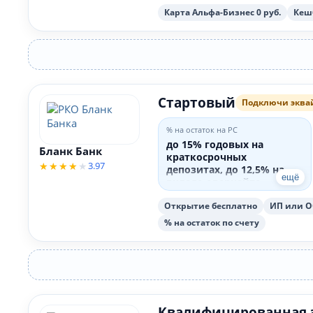
Карта Альфа-Бизнес 0 руб.
Кешб
Стартовый
Подключи эквай
% на остаток на РС
до 15% годовых на
Бланк Банк
краткосрочных
3.97
депозитах, до 12,5% на
ещё
вкладе-овернайте
Открытие бесплатно
ИП или О
% на остаток по счету
Квалифицированная э