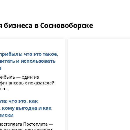
 бизнеса в Сосновоборске
прибыль: что это такое,
читать и использовать
е
рибыль — один из
финансовых показателей
на...
а: что это, как
, кому выгодна и как
риски
лата Постоплата —
к расчетов, при котором...