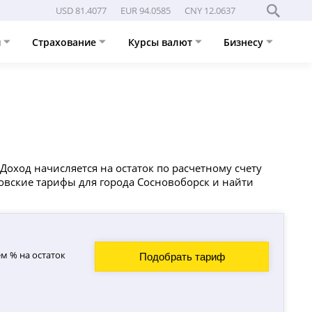
USD 81.4077
EUR 94.0585
CNY 12.0637
и
Страхование
Курсы валют
Бизнесу
оход начисляется на остаток по расчетному счету
ковские тарифы для города Сосновоборск и найти
м % на остаток
Подобрать тариф