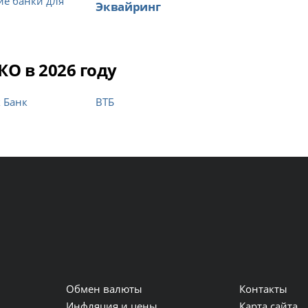
е банки для
Эквайринг
О в 2026 году
 Банк
ВТБ
Обмен валюты
Контакты
и
Инфляция и цены
Карта сайта