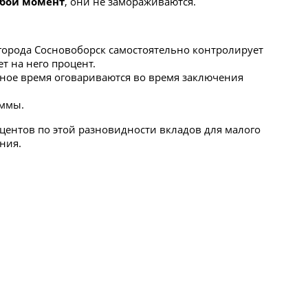
юбой момент
, они не замораживаются.
города Сосновоборск самостоятельно контролирует
т на него процент.
очное время оговариваются во время заключения
уммы.
ентов по этой разновидности вкладов для малого
ния.