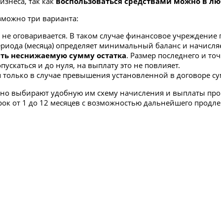
изнеса, так как
воспользоваться средствами можно в л
зможно три варианта:
не оговаривается. В таком случае финансовое учреждение 
периода (месяца) определяет минимальный баланс и начисляе
ять
неснижаемую сумму остатка
. Размер последнего и т
пускаться и до нуля, на выплату это не повлияет.
 только в случае превышения установленной в договоре с
но выбирают удобную им схему начисления и выплаты проц
рок от 1 до 12 месяцев с возможностью дальнейшего продле