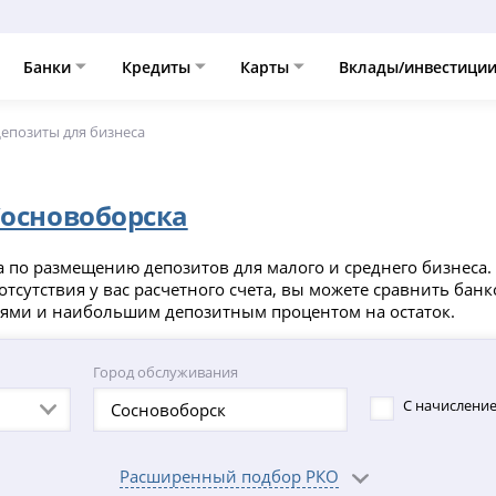
Банки
Кредиты
Карты
Вклады/инвестици
епозиты для бизнеса
Сосновоборска
по размещению депозитов для малого и среднего бизнеса. Д
тсутствия у вас расчетного счета, вы можете сравнить бан
иями и наибольшим депозитным процентом на остаток.
Город обслуживания
С начисление
Расширенный подбор РКО