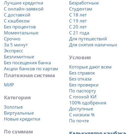
Лучшие кредитки
Безработным
С онлайн-заявкой
Студентам
С доставкой
С 18 лет
С кэшбеком
С 19 лет
Без процентов
С 20 лет
Моментальные
С 21 года
Срочно
Для путешествий
За 5 минут
Для снятия наличных
Экспресс
Безлимитные
Условия
Без посещения банка
Которые дают всем
Акции банков по картам
Без справок
Платежная система
Без отказа
МИР
Без проверки
По паспорту
Категория
С плохой КИ
100% одобрения
Золотые
Доступные
Виртуальные
С низким %
Новые кредитки
По почте
По суммам
Калькулятор кэшбэка