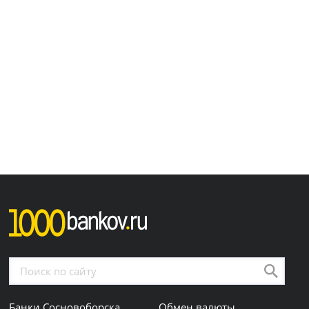
Банки Сосновоборска
Обмен валюты