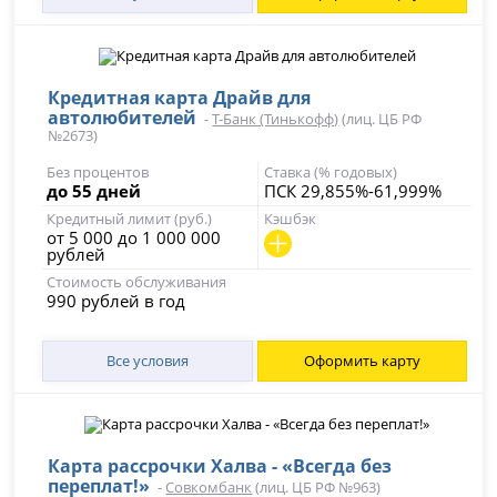
Кредитная карта Драйв для
автолюбителей
-
Т-Банк (Тинькофф)
(лиц. ЦБ РФ
№2673)
Без процентов
Ставка (% годовых)
до 55 дней
ПСК 29,855%-61,999%
Кредитный лимит (руб.)
Кэшбэк
от 5 000 до 1 000 000
рублей
Стоимость обслуживания
990 рублей в год
Все условия
Оформить карту
Карта рассрочки Халва - «Всегда без
переплат!»
-
Совкомбанк
(лиц. ЦБ РФ №963)