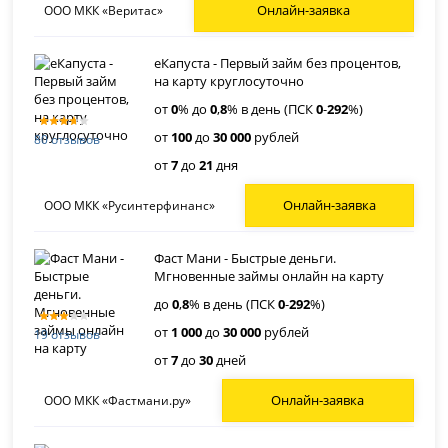
Онлайн-заявка
ООО МКК «Веритас»
еКапуста - Первый займ без процентов,
на карту круглосуточно
от
0
% до
0
,
8
% в день (ПСК
0
-
292
%)
от
100
до
30 000
рублей
80 отзывов
от
7
до
21
дня
Онлайн-заявка
ООО МКК «Русинтерфинанс»
Фаст Мани - Быстрые деньги.
Мгновенные займы онлайн на карту
до
0
,
8
% в день (ПСК
0
-
292
%)
от
1 000
до
30 000
рублей
19 отзывов
от
7
до
30
дней
Онлайн-заявка
ООО МКК «Фастмани.ру»