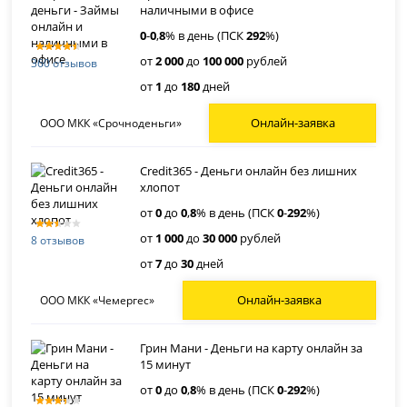
наличными в офисе
0
-
0
,
8
% в день (ПСК
292
%)
от
2 000
до
100 000
рублей
360 отзывов
от
1
до
180
дней
Онлайн-заявка
ООО МКК «Срочноденьги»
Credit365 - Деньги онлайн без лишних
хлопот
от
0
до
0
,
8
% в день (ПСК
0
-
292
%)
от
1 000
до
30 000
рублей
8 отзывов
от
7
до
30
дней
Онлайн-заявка
ООО МКК «Чемергес»
Грин Мани - Деньги на карту онлайн за
15 минут
от
0
до
0
,
8
% в день (ПСК
0
-
292
%)