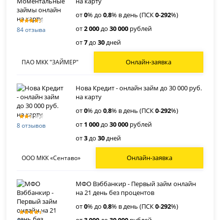
на карту
от
0
% до
0
,
8
% в день (ПСК
0
-
292
%)
от
2 000
до
30 000
рублей
84 отзыва
от
7
до
30
дней
Онлайн-заявка
ПАО МКК "ЗАЙМЕР"
Нова Кредит - онлайн займ до 30 000 руб.
на карту
от
0
% до
0
,
8
% в день (ПСК
0
-
292
%)
от
1 000
до
30 000
рублей
8 отзывов
от
3
до
30
дней
Онлайн-заявка
ООО МКК «Сентаво»
МФО Вэббанкир - Первый займ онлайн
на 21 день без процентов
от
0
% до
0
,
8
% в день (ПСК
0
-
292
%)