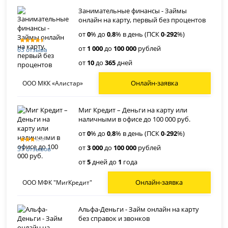
Занимательные финансы - Займы
онлайн на карту, первый без процентов
от
0
% до
0
,
8
% в день (ПСК
0
-
292
%)
от
1 000
до
100 000
рублей
63 отзыва
от
10
до
365
дней
Онлайн-заявка
ООО МКК «Алистар»
Миг Кредит – Деньги на карту или
наличными в офисе до 100 000 руб.
от
0
% до
0
,
8
% в день (ПСК
0
-
292
%)
от
3 000
до
100 000
рублей
37 отзывов
от
5
дней до
1
года
Онлайн-заявка
ООО МФК "МигКредит"
Альфа-Деньги - Займ онлайн на карту
без справок и звонков