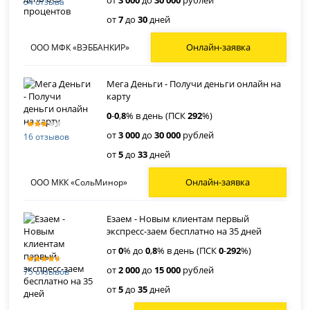
от
3 000
до
30 000
рублей
34 отзыва
от
7
до
30
дней
Онлайн-заявка
ООО МФК «ВЭББАНКИР»
Мега Деньги - Получи деньги онлайн на
карту
0
-
0
,
8
% в день (ПСК
292
%)
от
3 000
до
30 000
рублей
16 отзывов
от
5
до
33
дней
Онлайн-заявка
ООО МКК «СольМинор»
Езаем - Новым клиентам первый
экспресс-заем бесплатно на 35 дней
от
0
% до
0
,
8
% в день (ПСК
0
-
292
%)
от
2 000
до
15 000
рублей
75 отзывов
от
5
до
35
дней