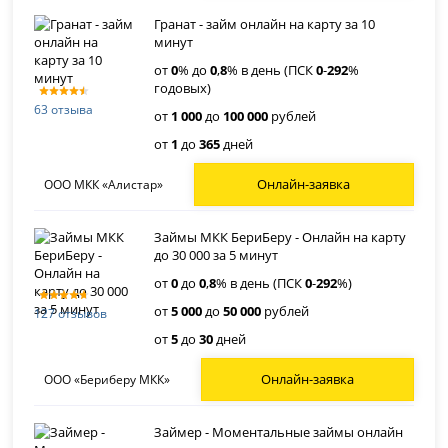
Гранат - займ онлайн на карту за 10
минут
от
0
% до
0
,
8
% в день (ПСК
0
-
292
%
годовых)
63 отзыва
от
1 000
до
100 000
рублей
от
1
до
365
дней
Онлайн-заявка
ООО МКК «Алистар»
Займы МКК БериБеру - Онлайн на карту
до 30 000 за 5 минут
от
0
до
0
,
8
% в день (ПСК
0
-
292
%)
от
5 000
до
50 000
рублей
127 отзывов
от
5
до
30
дней
Онлайн-заявка
ООО «Бериберу МКК»
Займер - Моментальные займы онлайн