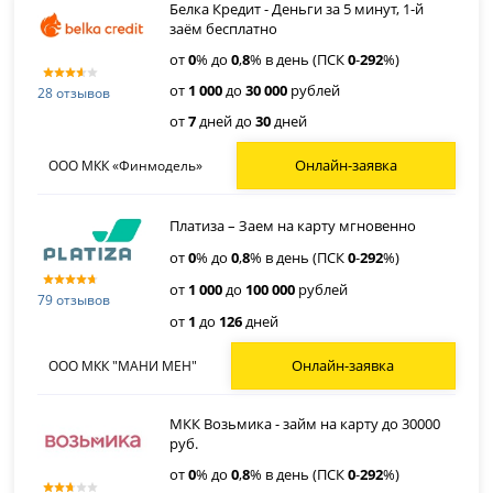
Белка Кредит - Деньги за 5 минут, 1-й
заём бесплатно
от
0
% до
0
,
8
% в день (ПСК
0
-
292
%)
от
1 000
до
30 000
рублей
28 отзывов
от
7
дней до
30
дней
Онлайн-заявка
ООО МКК «Финмодель»
Платиза – Заем на карту мгновенно
от
0
% до
0
,
8
% в день (ПСК
0
-
292
%)
от
1 000
до
100 000
рублей
79 отзывов
от
1
до
126
дней
Онлайн-заявка
ООО МКК "МАНИ МЕН"
МКК Возьмика - займ на карту до 30000
руб.
от
0
% до
0
,
8
% в день (ПСК
0
-
292
%)