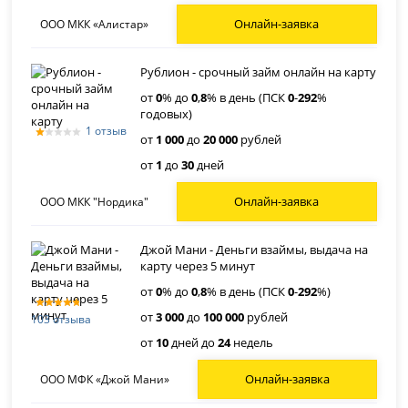
Онлайн-заявка
ООО МКК «Алистар»
Рублион - срочный займ онлайн на карту
от
0
% до
0
,
8
% в день (ПСК
0
-
292
%
годовых)
1 отзыв
от
1 000
до
20 000
рублей
от
1
до
30
дней
Онлайн-заявка
ООО МКК "Нордика"
Джой Мани - Деньги взаймы, выдача на
карту через 5 минут
от
0
% до
0
,
8
% в день (ПСК
0
-
292
%)
от
3 000
до
100 000
рублей
103 отзыва
от
10
дней до
24
недель
Онлайн-заявка
ООО МФК «Джой Мани»