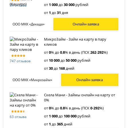
от
1 000
до
30 000
рублей
34 отзыва
от
1
до
31
дня
Онлайн-заявка
ООО МКК «Декада»
МикроЗайм - Займ на карту в пару
кликов
от
0
% до
0
,
8
% в день (ПСК
262
-
292
%)
от
10 000
до
50 000
рублей
747 отзывов
от
30
до
168
дней
Онлайн-заявка
ООО МКК «Микрозайм»
Скела Мани - Займы онлайн на карту от
0%
от
0
% до
0
,
8
% в день (ПСК
0
-
292
%)
от
1 000
до
100 000
рублей
63 отзыва
от
1
до
365
дней