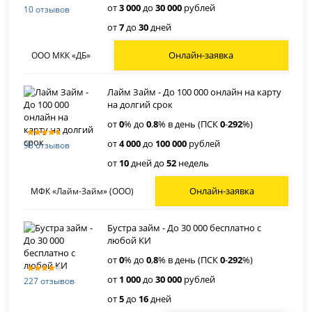
от
3 000
до
30 000
рублей
10 отзывов
от
7
до
30
дней
Онлайн-заявка
ООО МКК «ДБ»
Лайм Займ - До 100 000 онлайн на карту
на долгий срок
от
0
% до
0
.
8
% в день (ПСК
0
-
292
%)
от
4 000
до
100 000
рублей
98 отзывов
от
10
дней до
52
недель
Онлайн-заявка
МФК «Лайм-Займ» (ООО)
Бустра займ - До 30 000 бесплатно с
любой КИ
от
0
% до
0
,
8
% в день (ПСК
0
-
292
%)
от
1 000
до
30 000
рублей
227 отзывов
от
5
до
16
дней