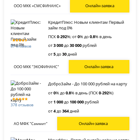
Онлайн-заявка
ООО МКК «СМСФИНАНС»
КредитПлюс: Новым клиентам Первый
займ под 0%
ПСК
0
-
292
%; от
0
% до
0
,
8
% в день
от
3 000
до
30 000
рублей
87 отзывов
от
5
до
30
дней
Онлайн-заявка
ООО МКК "ЭКОФИНАНС"
ДоброЗайм - До 100 000 рублей на карту
от
0
% до
0
,
8
% в день (ПСК
0
-
292
%)
от
1 000
до
100 000
рублей
378 отзывов
от
4
до
364
дней
Онлайн-заявка
АО МФК "Саммит"