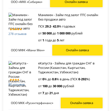
Онлайн-заявка
ООО «МКК «Сибиряк»
Манимен - Займ под залог ПТС онлайн
без продажи авто
ПСК
29
,
2
-
42
,
0
% годовых
от
50 000
до
1 000 000
рублей
278 отзывов
от
1
года до
5
лет
Онлайн-заявка
ООО МФК «Мани Мен»
еКапуста - Займы для граждан СНГ в
России (Казахстан, Кыргыстан,
Таджикистан, Узбекистан)
от
0
% до
0
,
8
% в день (ПСК
0
-
292
%)
80 отзывов
от
100
до
30 000
рублей
от
7
до
21
дня
Онлайн-заявка
ООО МКК «Русинтерфинанс»