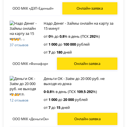
Онлайн-заявка
ООО МКК «ДЗП-Единый»
Надо Денег - Займы онлайн на карту за
15 минут
от
0
% до
0
,
8
% в день (ПСК
292
%)
от
1 000
до
100 000
рублей
37 отзывов
от
7
до
180
дней
Онлайн-заявка
ООО МКК «Финафор»
Деньги ОК - Заём до 20 000 руб. не
выходя из дома
0
-
0
,
8
% в день (ПСК
109
,
5
-
292
%)
от
1 000
до
20 000
рублей
12 отзывов
от
7
до
15
дней
Онлайн-заявка
ООО МКК «ДеньгиОк»