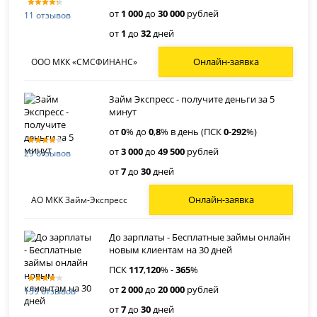
от
1 000
до
30 000
рублей
11 отзывов
от
1
до
32
дней
Онлайн-заявка
ООО МКК «СМСФИНАНС»
Займ Экспресс - получите деньги за 5
минут
от
0
% до
0
,
8
% в день (ПСК
0
-
292
%)
от
3 000
до
49 500
рублей
29 отзывов
от
7
до
30
дней
Онлайн-заявка
АО МКК Займ-Экспресс
До зарплаты - Бесплатные займы онлайн
новым клиентам на 30 дней
ПСК
117
,
120
% -
365
%
от
2 000
до
20 000
рублей
159 отзывов
от
7
до
30
дней