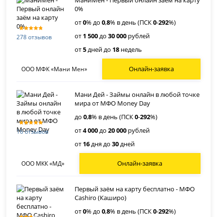
МаниМен - Первый онлайн заём на карту
0%
от
0
% до
0
,
8
% в день (ПСК
0
-
292
%)
от
1 500
до
30 000
рублей
278 отзывов
от
5
дней до
18
недель
Онлайн-заявка
ООО МФК «Мани Мен»
Мани Дей - Займы онлайн в любой точке
мира от МФО Money Day
до
0
,
8
% в день (ПСК
0
-
292
%)
от
4 000
до
20 000
рублей
16 отзывов
от
16
дня до
30
дней
Онлайн-заявка
ООО МКК «МД»
Первый заём на карту бесплатно - МФО
Cashiro (Каширо)
от
0
% до
0
,
8
% в день (ПСК
0
-
292
%)