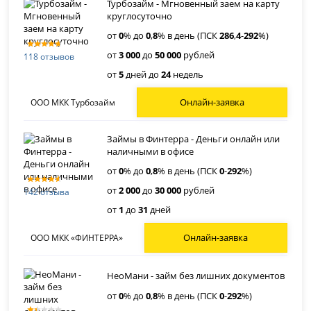
Турбозайм - Мгновенный заем на карту
круглосуточно
от
0
% до
0
,
8
% в день (ПСК
286
,
4
-
292
%)
от
3 000
до
50 000
рублей
118 отзывов
от
5
дней до
24
недель
Онлайн-заявка
ООО МКК Турбозайм
Займы в Финтерра - Деньги онлайн или
наличными в офисе
от
0
% до
0
,
8
% в день (ПСК
0
-
292
%)
от
2 000
до
30 000
рублей
142 отзыва
от
1
до
31
дней
Онлайн-заявка
ООО МКК «ФИНТЕРРА»
НеоМани - займ без лишних документов
от
0
% до
0
,
8
% в день (ПСК
0
-
292
%)