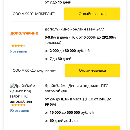
от
7
до
15
дней
Онлайн-заявка
ООО МКК "СНАПКРЕДИТ"
Дополучкино - онлайн заем 24/7
0
-
0
,
8
% в день (ПСК от
0
,
000
% до
292
,
00
%
годовых)
от
2 000
до
30 000
рублей
6 отзывов
от
7
до
30
дней
Онлайн-заявка
ООО МКК «Дополучкино»
ДрайвЗайм - Деньги под залог ПТС
автомобиля
от
2
% до
8
,
3
% в месяц (ПСК от
24
% до
99
,
6
%)
95 отзывов
от
15 000
до
500 000
рублей
от
60
дней до
3
лет