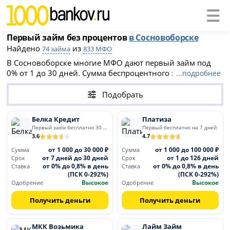
Первый займ без процентов
в Сосновоборске
Найдено
из
74 займа
833 МФО
В Сосновоборске многие МФО дают первый займ под
0% от 1 до 30 дней. Сумма беспроцентного займа от 100
...подробнее
до 30 000 рублей. После льготного периода ставки
составляют до 0.8% в день (ПСК до 292%). Оформите
Подобрать
микрозайм без переплат при первом обращении.
Белка Кредит
Платиза
Первый заём бесплатно 30 дней
Первый бесплатно на 7 дней
3.6
4.7
от 1 000 до 30 000 ₽
от 1 000 до 100 000 ₽
Сумма
Сумма
от 7 дней до 30 дней
от 1 до 126 дней
Срок
Срок
от 0% до 0,8% в день
от 0% до 0,8% в день
Ставка
Ставка
(ПСК 0-292%)
(ПСК 0-292%)
Высокое
Высокое
Одобрение
Одобрение
Получить деньги
Получить деньги
МКК Возьмика
Лайм Займ