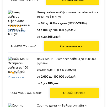
Центр займов - Оформите онлайн займ в
течение 3 минут
от
0
% до
0
,
8
% в день (ПСК
0
-
292
%)
от
1 000
до
100 000
рублей
378 отзывов
от
4
до
365
дней
Онлайн-заявка
АО МФК "Саммит"
Лайк Мани - Экспресс-займы до 100 000
рублей
0
-
0
,
8
% в день (ПСК
0
-
292
%)
от
2 000
до
100 000
рублей
28 отзывов
от
1
до
180
дня
Онлайн-заявка
ООО МКК "Лайк Мани"
Срочно деньги - Займы онлайн и