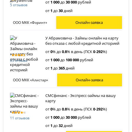
от
1 000
до
30 000
рублей
5 отзывов
от
1
до
30
дней
Онлайн-заявка
ООО МКК «Форинт»
У Абрамовича - Займы онлайн на карту
без отказа с любой кредитной историей
от
0
% до
0
,
8
% в день (ПСК
0
-
292
%)
от
1 000
до
100 000
рублей
63 отзыва
от
1
до
365
дней
Онлайн-заявка
ООО МКК «Алистар»
СМСфинанс - Экспресс-займы на вашу
карту
от
0
% до
0
,
8
% в день (ПСК
0
-
292
%)
от
1 000
до
30 000
рублей
11 отзывов
от
1
до
32
дней