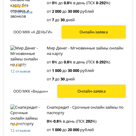
от
0
% до
0
,
8
% в день (ПСК
0
-
292
%)
от
2 000
до
30 000
рублей
170 отзывов
от
7
до
30
дней
Онлайн-заявка
ООО МКК «А ДЕНЬГИ»
Мир Денег - Мгновенные займы онлайн
на карту
от
0
% до
0
,
8
% в день (ПСК
0
-
292
%)
от
1 000
до
30 000
рублей
12 отзывов
от
7
до
30
дней
Онлайн-заявка
ООО МКК «Вердон»
Снапкредит - Срочные онлайн займы по
паспорту
0
%-
0
,
8
% в день (ПСК
292
%)
от
1 000
до
20 000
рублей
12 отзывов