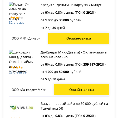
Кредит7 - Деньги на карту за 7 минут
от
0
% до
0
,
8
% в день (ПСК
0
-
292
%)
от
1 000
до
30 000
рублей
32 отзыва
от
7
до
30
дней
Онлайн-заявка
ООО МКК «Динар»
Да-Кредит МКК (Давака) - Онлайн-займы
всем мгновенно
от
0
% до
0
,
8
% в день (ПСК
259
,
987
-
292
%)
от
1 000
до
50 000
рублей
28 отзывов
от
5
до
30
дней
Онлайн-заявка
ООО «Да-кредит МКК»
Вивус – первый займ до 30 000 рублей на
7 дней под 0%
от
0
% до
0
,
8
% в день (ПСК
0
-
292
%)