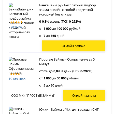
БанкаЗайм.ру - Бесплатный подбор
займа онлайн с любой кредитной
историей без отказа
0
-
0
.
8
% в день (ПСК
0
-
292
%)
2 отзыва
от
1 000
до
100 000
рублей
от
7
до
365
дней
Онлайн-заявка
Простые Займы - Оформление за 5
минут
от
0
% до
0
,
8
% в день (ПСК
0
-
292
%)
от
1 000
до
30 000
рублей
10 отзывов
от
5
до
30
дней
Онлайн-заявка
ООО МКК "ПРОСТЫЕ ЗАЙМЫ"
Юкки - Займы в Ykki для граждан СНГ