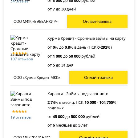
от
3 000
до
30 000
рублей
34 отзыва
от
7
до
30
дней
Онлайн-заявка
ООО МФК «ВЭББАНКИР»
Хурма Кредит - Срочные займы на карту
от
0
% до
0
.
8
% в день (ПСК
0
-
292
%)
от
1 000
до
50 000
рублей
107 отзывов
от
5
до
31
дня
Онлайн-заявка
ООО «Хурма Кредит МКК»
Каранга - Займы под залог авто
2
,
74
% в месяц, ПСК
10
,
000
-
104
,
755
%
годовых
от
45 000
до
500 000
рублей
19 отзывов
от
6
месяцев до
5
лет
Онлайн-заявка
ООО МКК "КАРАНГА"