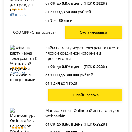
от
0
% до
0
,
8
% в день (ПСК
0
-
292
%)
от
3 000
до
30 000
рублей
63 отзыва
от
7
до
30
дней
Онлайн-заявка
ООО МКК «Стратосфера»
Займ на карту через Телеграм - от 0 %, с
плохой кредитной историей и
просрочками
от
0
% до
0
.
8
% в день (ПСК
0
-
292
%)
2 отзыва
от
1 000
до
300 000
рублей
от
1
дня до
1
года
Онлайн-заявка
Манифактура - Online займы на карту от
Webbankir
от
0
% до
0
,
8
% в день (ПСК
0
-
292
%)