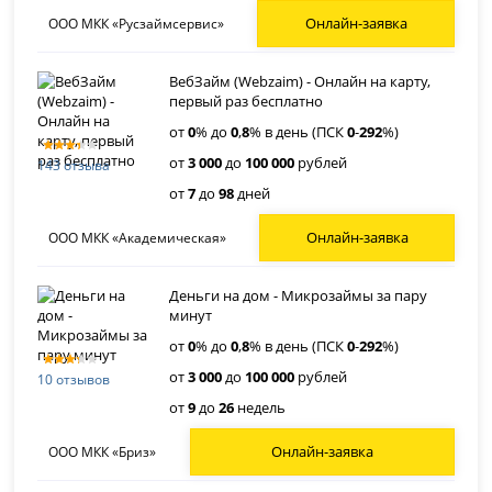
Онлайн-заявка
ООО МКК «Русзаймсервис»
ВебЗайм (Webzaim) - Онлайн на карту,
первый раз бесплатно
от
0
% до
0
,
8
% в день (ПСК
0
-
292
%)
от
3 000
до
100 000
рублей
143 отзыва
от
7
до
98
дней
Онлайн-заявка
ООО МКК «Академическая»
Деньги на дом - Микрозаймы за пару
минут
от
0
% до
0
,
8
% в день (ПСК
0
-
292
%)
от
3 000
до
100 000
рублей
10 отзывов
от
9
до
26
недель
Онлайн-заявка
ООО МКК «Бриз»