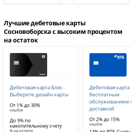
Лучшие дебетовые карты
Сосновоборска с высоким процентом
на остаток
Т-Банк (Тинькофф)
ВТБ
Дебетовая карта Блэк -
Дебетовая карта 
лицензия № 2673
лицензия № 1000
Выберите дизайн карты
бесплатным
обслуживанием 
От 1% до 30%
доставкой
кэшбэк
От 2% до 15%
До 9% по
кэшбэк
накопительному счету
% на остаток
13% по ВТБ-Счету