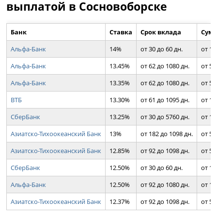
выплатой в Сосновоборске
Банк
Ставка
Срок вклада
Сумм
Альфа-Банк
14%
от 30 до 60 дн.
от 1 
Альфа-Банк
13.45%
от 62 до 1080 дн.
от 50
Альфа-Банк
13.35%
от 62 до 1080 дн.
от 50
ВТБ
13.30%
от 61 до 1095 дн.
от 10
СберБанк
13.25%
от 30 до 5760 дн.
от 10
Азиатско-Тихоокеанский Банк
13%
от 182 до 1098 дн.
от 50
Азиатско-Тихоокеанский Банк
12.85%
от 92 до 1098 дн.
от 50
СберБанк
12.50%
от 30 до 60 дн.
от 1 
Альфа-Банк
12.50%
от 92 до 1080 дн.
от 10
Азиатско-Тихоокеанский Банк
12.37%
от 92 до 1098 дн.
от 50