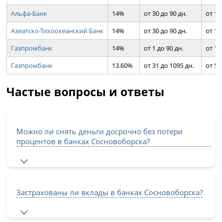
Альфа-Банк
14%
от 30 до 90 дн.
от 1 
Азиатско-Тихоокеанский Банк
14%
от 30 до 90 дн.
от 1 
Газпромбанк
14%
от 1 до 90 дн.
от 1 
Газпромбанк
13.60%
от 31 до 1095 дн.
от 50
Частые вопросы и ответы
Можно ли снять деньги досрочно без потери
процентов в банках Сосновоборска?
Застрахованы ли вклады в банках Сосновоборска?