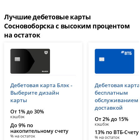
Лучшие дебетовые карты
Сосновоборска с высоким процентом
на остаток
Т-Банк (Тинькофф)
ВТБ
Дебетовая карта Блэк -
Дебетовая карта
лицензия № 2673
лицензия № 1000
Выберите дизайн
бесплатным
карты
обслуживанием
доставкой
От 1% до 30%
кэшбэк
От 2% до 15%
кэшбэк
До 9% по
накопительному счету
13% по ВТБ-Счету
% на остаток
% на остаток