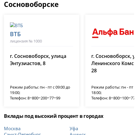
Сосновоборске
ВТБ
лицензия № 1000
Альфа-Банк
г. Сосновоборск, улица
г. Сосновоборск, 
лицензия № 1326
Энтузиастов, 8
Ленинского Комс
28
Режим работы: пн - пт с 09:00 до
Режим работы: пн - пт с
19:00;
18:00;
Телефон: 8‒800‒200‒77‒99
Телефон: 8‒800‒100‒7
Вклады под высокий процент в городах
Москва
Уфа
Санкт-Петербург
Ачинск