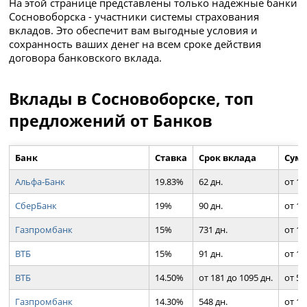
На этой странице представлены только надежные банки
Сосновоборска - участники системы страхования
вкладов. Это обеспечит вам выгодные условия и
сохранность ваших денег на всем сроке действия
договора банковского вклада.
Вклады в Сосновоборске, топ
предложений от Банков
Банк
Ставка
Срок вклада
Сумм
Альфа-Банк
19.83%
62 дн.
от 10
СберБанк
19%
90 дн.
от 10
Газпромбанк
15%
731 дн.
от 10
ВТБ
15%
91 дн.
от 10
ВТБ
14.50%
от 181 до 1095 дн.
от 50
Газпромбанк
14.30%
548 дн.
от 10