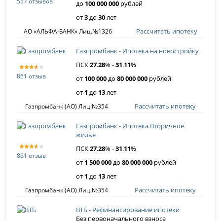
557 отзывов
до
100 000 000
рублей
от
3
до
30
лет
Рассчитать ипотеку
АО «АЛЬФА-БАНК» Лиц.№1326
Газпромбанк - Ипотека на новостройку
ПСК
27
.
28
% -
31
.
11
%
861 отзыв
от
100 000
до
80 000 000
рублей
от
1
до
13
лет
Рассчитать ипотеку
Газпромбанк (АО) Лиц.№354
Газпромбанк - Ипотека Вторичное
жилье
ПСК
27
.
28
% -
31
.
11
%
861 отзыв
от
1 500 000
до
80 000 000
рублей
от
1
до
13
лет
Рассчитать ипотеку
Газпромбанк (АО) Лиц.№354
ВТБ - Рефинансирование ипотеки
Без первоначального взноса