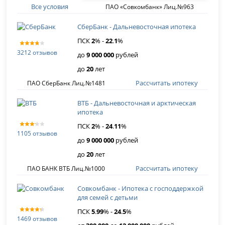
Все условия
ПАО «Совкомбанк» Лиц.№963
СберБанк - Дальневосточная ипотека
ПСК
2
% -
22
.
1
%
3212 отзывов
до
9 000 000
рублей
до
20
лет
Рассчитать ипотеку
ПАО СберБанк Лиц.№1481
ВТБ - Дальневосточная и арктическая
ипотека
ПСК
2
% -
24
.
11
%
1105 отзывов
до
9 000 000
рублей
до
20
лет
Рассчитать ипотеку
ПАО БАНК ВТБ Лиц.№1000
Совкомбанк - Ипотека с господдержкой
для семей с детьми
ПСК
5
.
99
% -
24
.
5
%
1469 отзывов