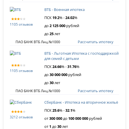
ВТБ - Военная ипотека
ПСК
19
.
2
% -
24
.
02
%
1105 отзывов
до
2 125 000
рублей
до
25
лет
Рассчитать ипотеку
ПАО БАНК ВТБ Лиц.№1000
ВТБ - Льготная Ипотека с господдержкой
для семей с детьми
ПСК
24
.
66
% -
31
.
76
%
1105 отзывов
до
30 000 000
рублей
до
30
лет
Рассчитать ипотеку
ПАО БАНК ВТБ Лиц.№1000
СберБанк - Ипотека на вторичное жильё
ПСК
25
.
6
% -
32
.
1
%
3212 отзывов
от
300 000
до
100 000 000
рублей
от
1
до
30
лет