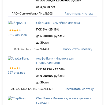
от
300 000
до
12 000 000
рублей
от
3
до
30
лет
Рассчитать ипотеку
ПАО «Совкомбанк» Лиц.№963
СберБанк - Семейная ипотека
ПСК
6
% -
25
.
13
%
3212 отзывов
до
6 000 000
рублей
до
30
лет
Рассчитать ипотеку
ПАО СберБанк Лиц.№1481
Альфа-Банк - Ипотека для
IT‑специалистов
ПСК
16
.
25
% -
25
.
58
%
557 отзывов
до
9 000 000
рублей
до
30
лет
Рассчитать ипотеку
АО «АЛЬФА-БАНК» Лиц.№1326
СберБанк - Ипотека для иностранных
граждан