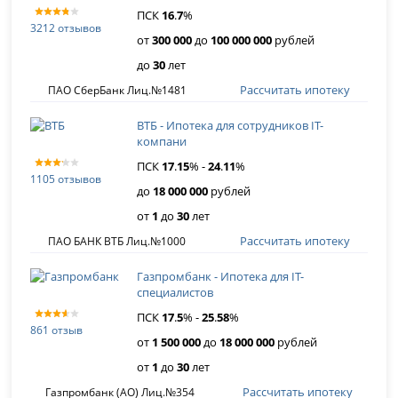
ПСК
16
.
7
%
3212 отзывов
от
300 000
до
100 000 000
рублей
до
30
лет
Рассчитать ипотеку
ПАО СберБанк Лиц.№1481
ВТБ - Ипотека для сотрудников IT-
компани
ПСК
17
.
15
% -
24
.
11
%
1105 отзывов
до
18 000 000
рублей
от
1
до
30
лет
Рассчитать ипотеку
ПАО БАНК ВТБ Лиц.№1000
Газпромбанк - Ипотека для IT-
специалистов
ПСК
17
.
5
% -
25
.
58
%
861 отзыв
от
1 500 000
до
18 000 000
рублей
от
1
до
30
лет
Рассчитать ипотеку
Газпромбанк (АО) Лиц.№354