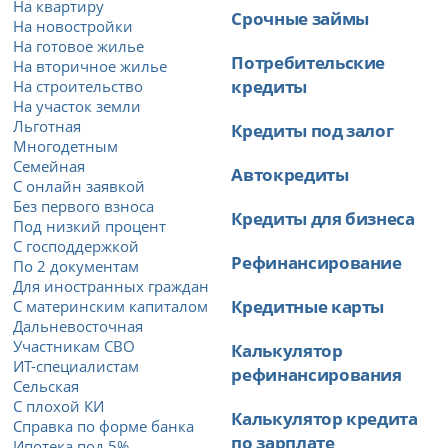
На квартиру
Срочные займы
На новостройки
На готовое жилье
Потребительские
На вторичное жилье
кредиты
На строительство
На участок земли
Льготная
Кредиты под залог
Многодетным
Семейная
Автокредиты
С онлайн заявкой
Без первого взноса
Кредиты для бизнеса
Под низкий процент
С господдержкой
Рефинансирование
По 2 документам
Для иностранных граждан
Кредитные карты
С материнским капиталом
Дальневосточная
Участникам СВО
Калькулятор
ИТ-специалистам
рефинансирования
Сельская
С плохой КИ
Калькулятор кредита
Справка по форме банка
по зарплате
Ипотека под 5%