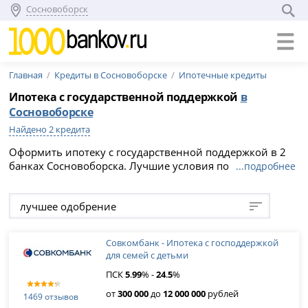
Сосновоборск
Главная
Кредиты в Сосновоборске
Ипотечные кредиты
Ипотека с государственной поддержкой
в
Сосновоборске
Найдено 2 кредита
Оформить ипотеку с государственной поддержкой в 2
банках Сосновоборска. Лучшие условия по программе
...подробнее
господдержки ипотеки в 2026 году: сравните варианты
и подайте заявку онлайн на официальном сайте
лучшее одобрение
кредитной организации, срок кредитования и
максимальная сумма до 0 рублей.
Совкомбанк - Ипотека с господдержкой
для семей с детьми
ПСК
5
.
99
% -
24
.
5
%
от
300 000
до
12 000 000
рублей
1469 отзывов