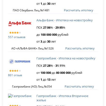
от
1
до
30
лет
Рассчитать ипотеку
ПАО СберБанк Лиц.№1481
Альфа-Банк - Ипотека на новостройку
ПСК
27
.
06
% -
29
.
95
%
до
100 000 000
рублей
557 отзывов
от
3
до
30
лет
Рассчитать ипотеку
АО «АЛЬФА-БАНК» Лиц.№1326
Газпромбанк - Ипотека на новостройку
ПСК
27
.
28
% -
31
.
11
%
от
100 000
до
80 000 000
рублей
861 отзыв
от
1
до
13
лет
Рассчитать ипотеку
Газпромбанк (АО) Лиц.№354
Газпромбанк - Ипотека Вторичное
жилье