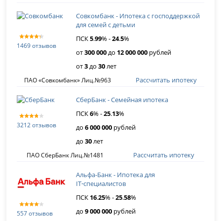
Совкомбанк - Ипотека с господдержкой
для семей с детьми
ПСК
5
.
99
% -
24
.
5
%
1469 отзывов
от
300 000
до
12 000 000
рублей
от
3
до
30
лет
Рассчитать ипотеку
ПАО «Совкомбанк» Лиц.№963
СберБанк - Семейная ипотека
ПСК
6
% -
25
.
13
%
3212 отзывов
до
6 000 000
рублей
до
30
лет
Рассчитать ипотеку
ПАО СберБанк Лиц.№1481
Альфа-Банк - Ипотека для
IT‑специалистов
ПСК
16
.
25
% -
25
.
58
%
до
9 000 000
рублей
557 отзывов