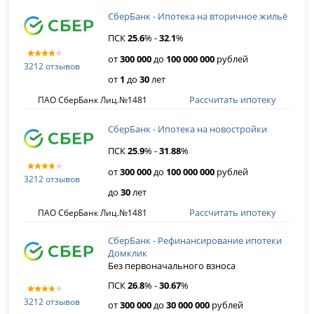
СберБанк - Ипотека на вторичное жильё
ПСК
25
.
6
% -
32
.
1
%
от
300 000
до
100 000 000
рублей
3212 отзывов
от
1
до
30
лет
Рассчитать ипотеку
ПАО СберБанк Лиц.№1481
СберБанк - Ипотека на новостройки
ПСК
25
.
9
% -
31
.
88
%
от
300 000
до
100 000 000
рублей
3212 отзывов
до
30
лет
Рассчитать ипотеку
ПАО СберБанк Лиц.№1481
СберБанк - Рефинансирование ипотеки
Домклик
Без первоначального взноса
ПСК
26
.
8
% -
30
.
67
%
3212 отзывов
от
300 000
до
30 000 000
рублей