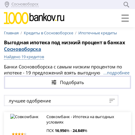
Сосновоборск
Главная
Кредиты в Сосновоборске
Ипотечные кредиты
Выгодная ипотека под низкий процент в банках
Сосновоборска
Найдено 19 кредитов
Банки Сосновоборска с самым низким процентом по
ипотеке - 19 предложений взять выгодную ипотеку в
...подробнее
банках Сосновоборска на вторичное жилье или
Подобрать
новостройку. Выгодные условия и низкий процент по
ипотеке в банках Сосновоборска в 2026 году.
лучшее одобрение
Совкомбанк - Ипотека на выгодных
условиях
ПСК
16
,
956
% -
24
,
849
%