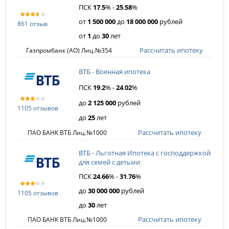
ПСК
17
.
5
% -
25
.
58
%
от
1 500 000
до
18 000 000
рублей
861 отзыв
от
1
до
30
лет
Рассчитать ипотеку
Газпромбанк (АО) Лиц.№354
ВТБ - Военная ипотека
ПСК
19
.
2
% -
24
.
02
%
до
2 125 000
рублей
1105 отзывов
до
25
лет
Рассчитать ипотеку
ПАО БАНК ВТБ Лиц.№1000
ВТБ - Льготная Ипотека с господдержкой
для семей с детьми
ПСК
24
.
66
% -
31
.
76
%
до
30 000 000
рублей
1105 отзывов
до
30
лет
Рассчитать ипотеку
ПАО БАНК ВТБ Лиц.№1000