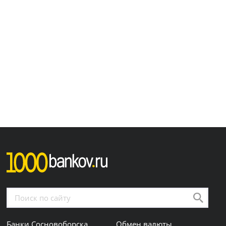
Банки Сосновоборска
Обмен валюты