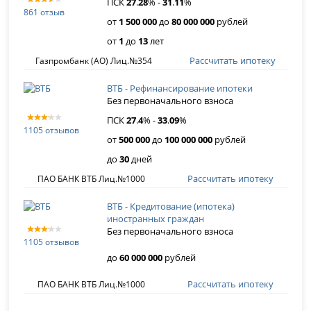
ПСК
27
.
28
% -
31
.
11
%
861 отзыв
от
1 500 000
до
80 000 000
рублей
от
1
до
13
лет
Рассчитать ипотеку
Газпромбанк (АО) Лиц.№354
ВТБ - Рефинансирование ипотеки
Без первоначального взноса
ПСК
27
.
4
% -
33
.
09
%
1105 отзывов
от
500 000
до
100 000 000
рублей
до
30
дней
Рассчитать ипотеку
ПАО БАНК ВТБ Лиц.№1000
ВТБ - Кредитование (ипотека)
иностранных граждан
Без первоначального взноса
1105 отзывов
до
60 000 000
рублей
Рассчитать ипотеку
ПАО БАНК ВТБ Лиц.№1000