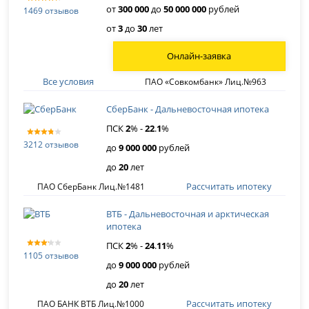
от
300 000
до
50 000 000
рублей
1469 отзывов
от
3
до
30
лет
Онлайн-заявка
Все условия
ПАО «Совкомбанк» Лиц.№963
СберБанк - Дальневосточная ипотека
ПСК
2
% -
22
.
1
%
3212 отзывов
до
9 000 000
рублей
до
20
лет
Рассчитать ипотеку
ПАО СберБанк Лиц.№1481
ВТБ - Дальневосточная и арктическая
ипотека
ПСК
2
% -
24
.
11
%
1105 отзывов
до
9 000 000
рублей
до
20
лет
Рассчитать ипотеку
ПАО БАНК ВТБ Лиц.№1000