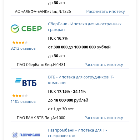
до
30
лет
Рассчитать ипотеку
АО «АЛЬФА-БАНК» Лиц.№1326
СберБанк - Ипотека для иностранных
граждан
ПСК
16
.
7
%
от
300 000
до
100 000 000
рублей
3212 отзывов
до
30
лет
Рассчитать ипотеку
ПАО СберБанк Лиц.№1481
ВТБ - Ипотека для сотрудников IT-
компани
ПСК
17
.
15
% -
24
.
11
%
до
18 000 000
рублей
1105 отзывов
от
1
до
30
лет
Рассчитать ипотеку
ПАО БАНК ВТБ Лиц.№1000
Газпромбанк - Ипотека для IT-
специалистов